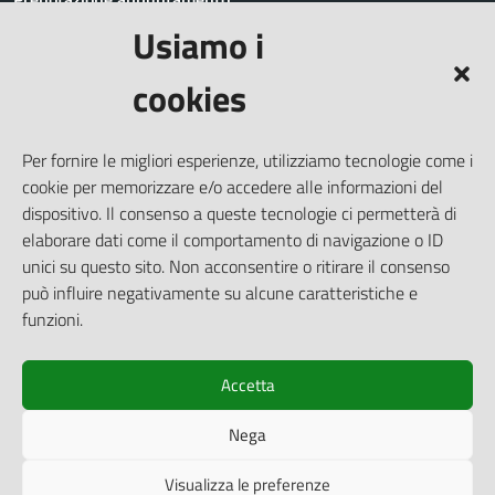
Usiamo i
Segnalazione disservizio
Richiesta assistenza
cookies
Amministrazione trasparente
Informativa privacy
Per fornire le migliori esperienze, utilizziamo tecnologie come i
Whistleblowing
cookie per memorizzare e/o accedere alle informazioni del
Dichiarazione di accessibilità
dispositivo. Il consenso a queste tecnologie ci permetterà di
elaborare dati come il comportamento di navigazione o ID
Note legali
unici su questo sito. Non acconsentire o ritirare il consenso
Cookie Policy (UE)
può influire negativamente su alcune caratteristiche e
Piano di miglioramento del Sito
funzioni.
Accetta
SEGUICI SU
Nega
Facebook
Visualizza le preferenze