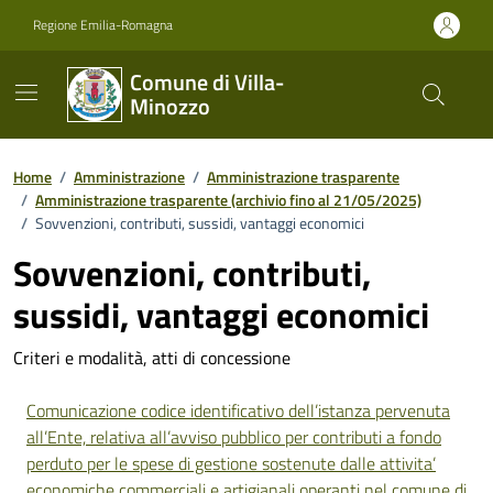
Vai ai contenuti
Vai al footer
Regione Emilia-Romagna
Comune di Villa-
Minozzo
Home
/
Amministrazione
/
Amministrazione trasparente
/
Amministrazione trasparente (archivio fino al 21/05/2025)
/
Sovvenzioni, contributi, sussidi, vantaggi economici
Sovvenzioni, contributi,
sussidi, vantaggi economici
Criteri e modalità, atti di concessione
Comunicazione codice identificativo dell’istanza pervenuta
all’Ente, relativa all’avviso pubblico per contributi a fondo
perduto per le spese di gestione sostenute dalle attivita’
economiche commerciali e artigianali operanti nel comune di