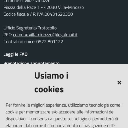
Comune di Villa-Minozzo
Piazza della Pace 1 - 42030 Villa-Minozzo
Codice fiscale / P. IVA:00431620350
Ufficio Segreteria/Protocollo
PEC:
comune.villaminozzo@legalmail.it
Centralino unico: 0522 801122
Leggi le FAQ
Prenotazione appuntamento
Usiamo i
Segnalazione disservizio
Richiesta assistenza
cookies
Amministrazione trasparente
Informativa privacy
Per fornire le migliori esperienze, utilizziamo tecnologie come i
Whistleblowing
cookie per memorizzare e/o accedere alle informazioni del
Dichiarazione di accessibilità
dispositivo. Il consenso a queste tecnologie ci permetterà di
elaborare dati come il comportamento di navigazione o ID
Note legali