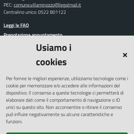
PEC:
comune.villaminozzo@legalmail.it
Centralino unico: 0522 801122
Leggi le FAQ
Prenotazione appuntamento
Usiamo i
Segnalazione disservizio
Richiesta assistenza
cookies
Amministrazione trasparente
Informativa privacy
Per fornire le migliori esperienze, utilizziamo tecnologie come i
Whistleblowing
cookie per memorizzare e/o accedere alle informazioni del
Dichiarazione di accessibilità
dispositivo. Il consenso a queste tecnologie ci permetterà di
elaborare dati come il comportamento di navigazione o ID
Note legali
unici su questo sito. Non acconsentire o ritirare il consenso
Cookie Policy (UE)
può influire negativamente su alcune caratteristiche e
Piano di miglioramento del Sito
funzioni.