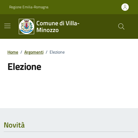
Vai ai contenuti
Vai al footer
Regione Emilia-Romagna
Comune di Villa-
Minozzo
Home
/
Argomenti
/
Elezione
Elezione
Dettagli dell'argomento
Novità