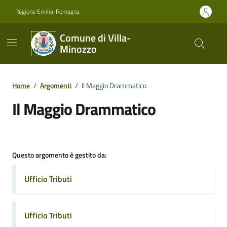
Vai ai contenuti
Vai al footer
Regione Emilia-Romagna
Comune di Villa-
Minozzo
Home
/
Argomenti
/
Il Maggio Drammatico
Il Maggio Drammatico
Dettagli dell'argomento
Questo argomento è gestito da:
Ufficio Tributi
Ufficio Tributi