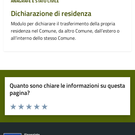
Categoria:
ANAGRAFE E STATO CIVILE
Dichiarazione di residenza
Modulo per dichiarare il trasferimento della propria
residenza nel Comune, da altro Comune, dall’estero o
all’interno dello stesso Comune.
Quanto sono chiare le informazioni su questa
pagina?
Valuta 1 stelle su 5
Valuta 2 stelle su 5
Valuta 3 stelle su 5
Valuta 4 stelle su 5
Valuta 5 stelle su 5