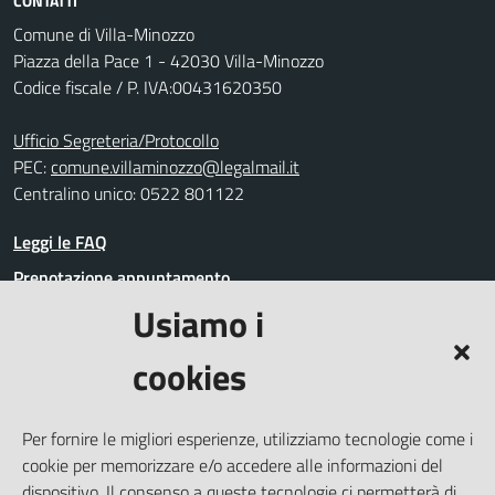
CONTATTI
Comune di Villa-Minozzo
Piazza della Pace 1 - 42030 Villa-Minozzo
Codice fiscale / P. IVA:00431620350
Ufficio Segreteria/Protocollo
PEC:
comune.villaminozzo@legalmail.it
Centralino unico: 0522 801122
Leggi le FAQ
Prenotazione appuntamento
Usiamo i
Segnalazione disservizio
Richiesta assistenza
cookies
Amministrazione trasparente
Informativa privacy
Per fornire le migliori esperienze, utilizziamo tecnologie come i
Whistleblowing
cookie per memorizzare e/o accedere alle informazioni del
Dichiarazione di accessibilità
dispositivo. Il consenso a queste tecnologie ci permetterà di