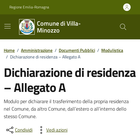
Vai ai contenuti
Vai al footer
Regione Emilia-Romagna
Comune di Villa-
Minozzo
Home
/
Amministrazione
/
Documenti Pubblici
/
Modulistica
/
Dichiarazione di residenza – Allegato A
Dichiarazione di residenza
– Allegato A
Dettagli del documento
Modulo per dichiarare il trasferimento della propria residenza
nel Comune, da altro Comune, dall’estero o all’interno dello
stesso Comune.
Condividi
Vedi azioni