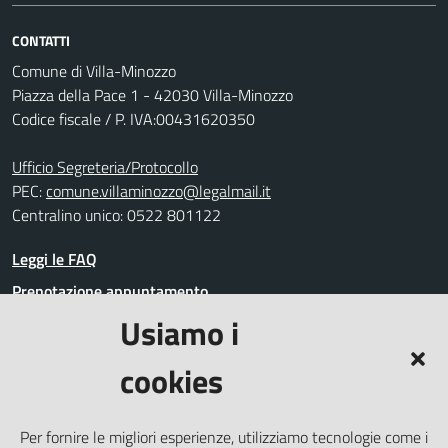
CONTATTI
Comune di Villa-Minozzo
Piazza della Pace 1 - 42030 Villa-Minozzo
Codice fiscale / P. IVA:00431620350
Ufficio Segreteria/Protocollo
PEC:
comune.villaminozzo@legalmail.it
Centralino unico: 0522 801122
Leggi le FAQ
Prenotazione appuntamento
Usiamo i
Segnalazione disservizio
Richiesta assistenza
cookies
Amministrazione trasparente
Informativa privacy
Per fornire le migliori esperienze, utilizziamo tecnologie come i