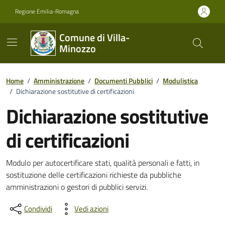
Vai ai contenuti
Vai al footer
Regione Emilia-Romagna
Comune di Villa-
Minozzo
Home
/
Amministrazione
/
Documenti Pubblici
/
Modulistica
/
Dichiarazione sostitutive di certificazioni
Dichiarazione sostitutive
di certificazioni
Dettagli del documento
Modulo per autocertificare stati, qualità personali e fatti, in
sostituzione delle certificazioni richieste da pubbliche
amministrazioni o gestori di pubblici servizi.
Condividi
Vedi azioni