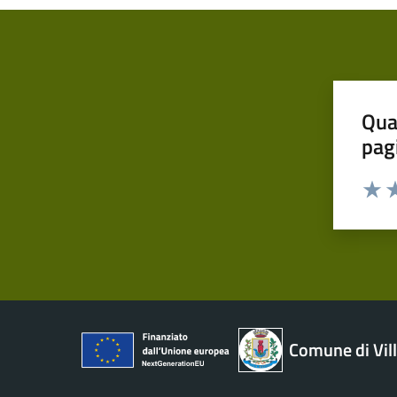
Qua
pag
Valut
Va
Comune di Vil