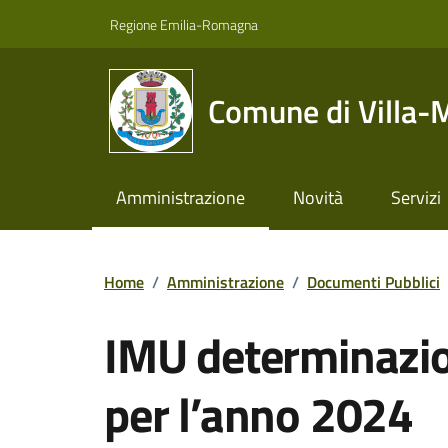
Vai ai contenuti
Vai al footer
Regione Emilia-Romagna
Comune di Villa-
Amministrazione
Novità
Servizi
Home
/
Amministrazione
/
Documenti Pubblici
IMU determinazio
per l’anno 2024