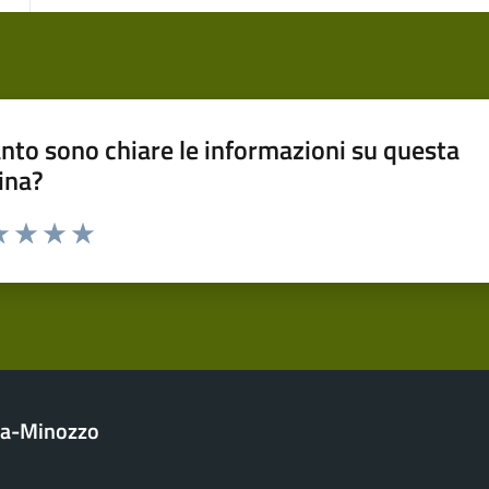
nto sono chiare le informazioni su questa
ina?
a 1 stelle su 5
luta 2 stelle su 5
Valuta 3 stelle su 5
Valuta 4 stelle su 5
Valuta 5 stelle su 5
la-Minozzo