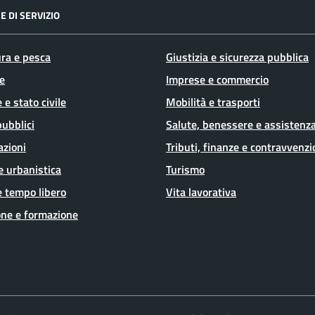
E DI SERVIZIO
ura e pesca
Giustizia e sicurezza pubblica
e
Imprese e commercio
 e stato civile
Mobilità e trasporti
pubblici
Salute, benessere e assistenz
azioni
Tributi, finanze e contravvenzi
e urbanistica
Turismo
e tempo libero
Vita lavorativa
ne e formazione