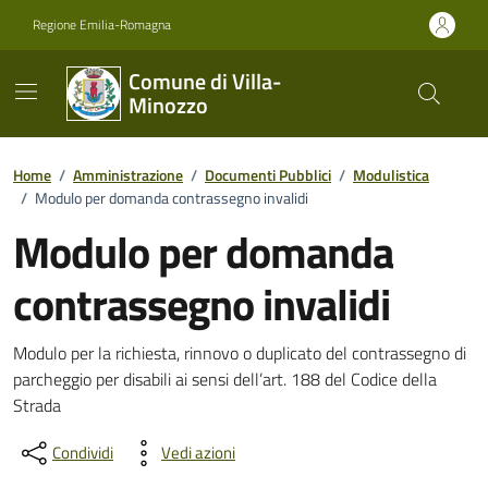
Vai ai contenuti
Vai al footer
Regione Emilia-Romagna
Comune di Villa-
Minozzo
Home
/
Amministrazione
/
Documenti Pubblici
/
Modulistica
/
Modulo per domanda contrassegno invalidi
Modulo per domanda
contrassegno invalidi
Dettagli del documento
Modulo per la richiesta, rinnovo o duplicato del contrassegno di
parcheggio per disabili ai sensi dell’art. 188 del Codice della
Strada
Condividi
Vedi azioni