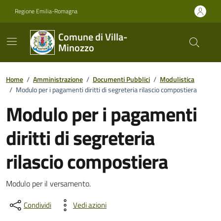
Vai ai contenuti
Vai al footer
Regione Emilia-Romagna
Comune di Villa-
Minozzo
Home
/
Amministrazione
/
Documenti Pubblici
/
Modulistica
/
Modulo per i pagamenti diritti di segreteria rilascio compostiera
Modulo per i pagamenti
diritti di segreteria
rilascio compostiera
Dettagli del documento
Modulo per il versamento.
Condividi
Vedi azioni