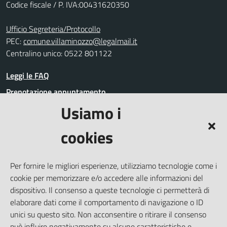
Codice fiscale / P. IVA:00431620350
Ufficio Segreteria/Protocollo
PEC:
comune.villaminozzo@legalmail.it
Centralino unico: 0522 801122
Leggi le FAQ
Prenotazione appuntamento
Usiamo i
Segnalazione disservizio
Richiesta assistenza
cookies
Amministrazione trasparente
Informativa privacy
Per fornire le migliori esperienze, utilizziamo tecnologie come i
Whistleblowing
cookie per memorizzare e/o accedere alle informazioni del
Dichiarazione di accessibilità
dispositivo. Il consenso a queste tecnologie ci permetterà di
elaborare dati come il comportamento di navigazione o ID
Note legali
unici su questo sito. Non acconsentire o ritirare il consenso
Cookie Policy (UE)
può influire negativamente su alcune caratteristiche e