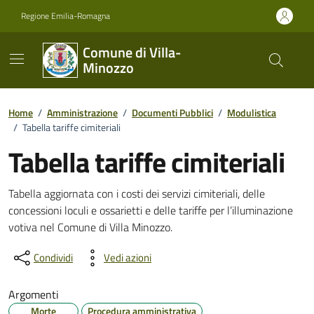
Vai ai contenuti
Vai al footer
Regione Emilia-Romagna
Comune di Villa-
Minozzo
Home
/
Amministrazione
/
Documenti Pubblici
/
Modulistica
/
Tabella tariffe cimiteriali
Tabella tariffe cimiteriali
Dettagli del documento
Tabella aggiornata con i costi dei servizi cimiteriali, delle
concessioni loculi e ossarietti e delle tariffe per l’illuminazione
votiva nel Comune di Villa Minozzo.
Condividi
Vedi azioni
Argomenti
Morte
Procedura amministrativa