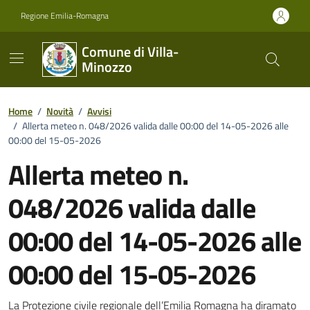
Vai ai contenuti
Vai al footer
Regione Emilia-Romagna
Comune di Villa-
Minozzo
Home
/
Novità
/
Avvisi
/
Allerta meteo n. 048/2026 valida dalle 00:00 del 14-05-2026 alle
00:00 del 15-05-2026
Allerta meteo n.
048/2026 valida dalle
00:00 del 14-05-2026 alle
00:00 del 15-05-2026
La Protezione civile regionale dell’Emilia Romagna ha diramato