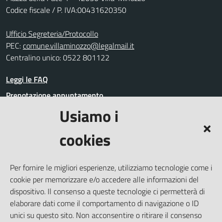
Codice fiscale / P. IVA:00431620350
Ufficio Segreteria/Protocollo
PEC:
comune.villaminozzo@legalmail.it
Centralino unico: 0522 801122
Leggi le FAQ
Prenotazione appuntamento
Usiamo i
Segnalazione disservizio
Richiesta assistenza
cookies
Amministrazione trasparente
Informativa privacy
Per fornire le migliori esperienze, utilizziamo tecnologie come i
Whistleblowing
cookie per memorizzare e/o accedere alle informazioni del
Dichiarazione di accessibilità
dispositivo. Il consenso a queste tecnologie ci permetterà di
elaborare dati come il comportamento di navigazione o ID
Note legali
unici su questo sito. Non acconsentire o ritirare il consenso