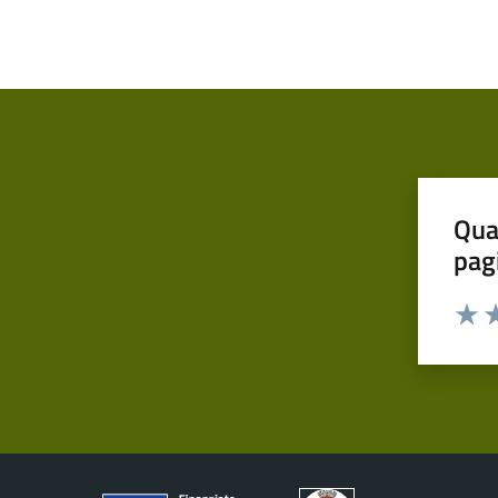
Qua
pag
Valut
Va