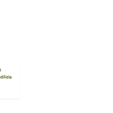
i
dilizia