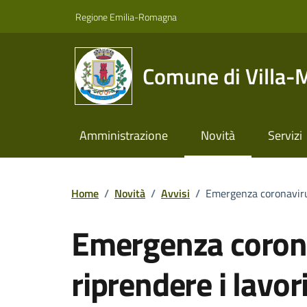
Vai ai contenuti
Vai al footer
Regione Emilia-Romagna
Comune di Villa-
Amministrazione
Novità
Servizi
Home
/
Novità
/
Avvisi
/
Emergenza coronavirus
Emergenza coron
riprendere i lavor