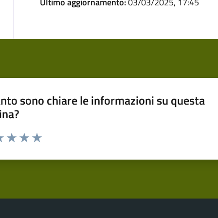
Ultimo aggiornamento:
03/03/2025, 17:45
nto sono chiare le informazioni su questa
ina?
a 1 stelle su 5
luta 2 stelle su 5
Valuta 3 stelle su 5
Valuta 4 stelle su 5
Valuta 5 stelle su 5