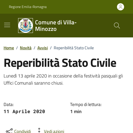
Vai ai contenuti
Vai al footer
Regione Emilia-Romagna
Comune di Villa-
Minozzo
Home
/
Novità
/
Avvisi
/
Reperibilità Stato Civile
Reperibilità Stato Civile
Dettagli della notizia
Lunedì 13 aprile 2020 in occasione della festività pasquali gli
Uffici Comunali saranno chiusi.
Data:
Tempo di lettura:
1 min
11 Aprile 2020
Condividi
Vedi azioni