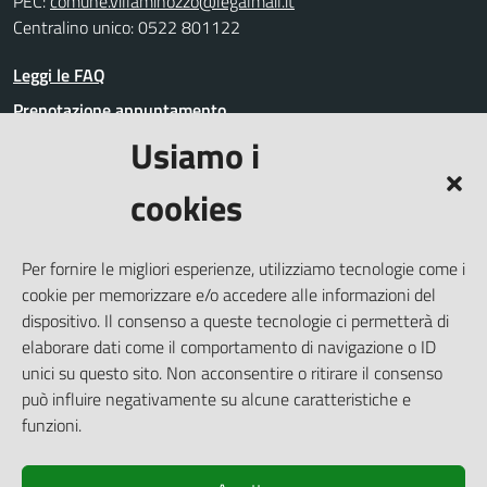
PEC:
comune.villaminozzo@legalmail.it
Centralino unico: 0522 801122
Leggi le FAQ
Prenotazione appuntamento
Usiamo i
Segnalazione disservizio
Richiesta assistenza
cookies
Amministrazione trasparente
Informativa privacy
Per fornire le migliori esperienze, utilizziamo tecnologie come i
Whistleblowing
cookie per memorizzare e/o accedere alle informazioni del
Dichiarazione di accessibilità
dispositivo. Il consenso a queste tecnologie ci permetterà di
elaborare dati come il comportamento di navigazione o ID
Note legali
unici su questo sito. Non acconsentire o ritirare il consenso
Cookie Policy (UE)
può influire negativamente su alcune caratteristiche e
Piano di miglioramento del Sito
funzioni.