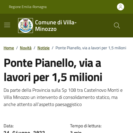
Vai ai contenuti
Vai al footer
Regione Emilia-Romagna
Comune di Villa-
Minozzo
Home
/
Novità
/
Notizie
/
Ponte Pianello, via a lavori per 1,5 milioni
Ponte Pianello, via a
lavori per 1,5 milioni
Dettagli della notizia
Da parte della Provincia sulla Sp 108 tra Castelnovo Monti e
Villa Minozzo un intervento di consolidamento statico, ma
anche attento all’aspetto paesaggistico
Data:
Tempo di lettura:
3 min
24 Giugno 2022