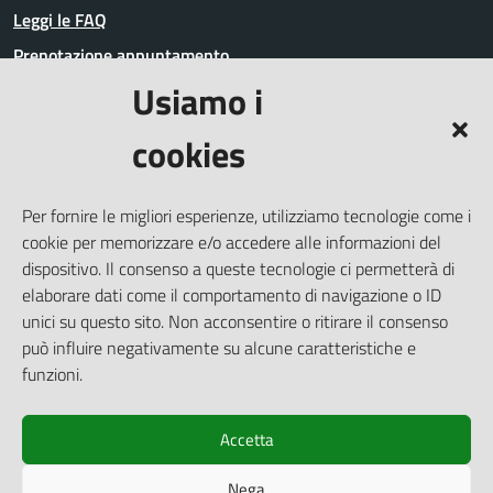
Leggi le FAQ
Prenotazione appuntamento
Usiamo i
Segnalazione disservizio
Richiesta assistenza
cookies
Amministrazione trasparente
Informativa privacy
Per fornire le migliori esperienze, utilizziamo tecnologie come i
Whistleblowing
cookie per memorizzare e/o accedere alle informazioni del
Dichiarazione di accessibilità
dispositivo. Il consenso a queste tecnologie ci permetterà di
elaborare dati come il comportamento di navigazione o ID
Note legali
unici su questo sito. Non acconsentire o ritirare il consenso
Cookie Policy (UE)
può influire negativamente su alcune caratteristiche e
Piano di miglioramento del Sito
funzioni.
Accetta
SEGUICI SU
Nega