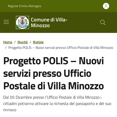
Vai ai contenuti
Vai al footer
Regione Emilia-Romagna
Comune di Villa-
Minozzo
Home
/
Novità
/
Notizie
/
Progetto POLIS – Nuovi servizi presso Ufficio Postale di Villa Minozzo
Progetto POLIS – Nuovi
servizi presso Ufficio
Postale di Villa Minozzo
Dettagli della notizia
Dal 05 Dicembre presso l’Ufficio Postale di Villa Minozzo i
cittadini potranno attivare la richiesta del passaporto e del suo
rinnovo