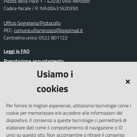
Piazza della Pace 1 - 42030 Villa-Minozzo
Codice fiscale / P. IVA:00431620350
Ufficio Segreteria/Protocollo
PEC:
comune.villaminozzo@legalmail.it
Centralino unico: 0522 801122
Leggi le FAQ
Prenotazione appuntamento
Usiamo i
Segnalazione disservizio
Richiesta assistenza
cookies
Amministrazione trasparente
Informativa privacy
Per fornire le migliori esperienze, utilizziamo tecnologie come i
Whistleblowing
cookie per memorizzare e/o accedere alle informazioni del
Dichiarazione di accessibilità
dispositivo. Il consenso a queste tecnologie ci permetterà di
elaborare dati come il comportamento di navigazione o ID
Note legali
unici su questo sito. Non acconsentire o ritirare il consenso