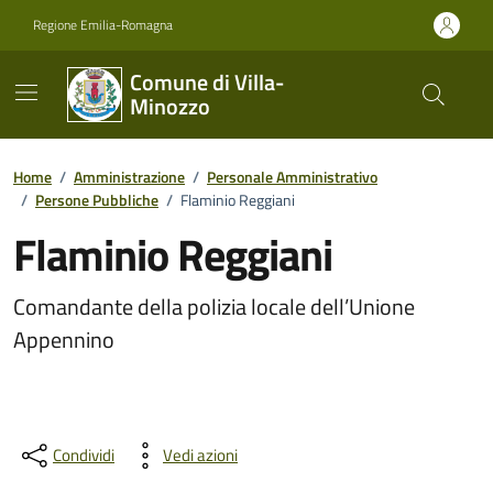
Vai ai contenuti
Vai al footer
Regione Emilia-Romagna
Comune di Villa-
Minozzo
Home
/
Amministrazione
/
Personale Amministrativo
/
Persone Pubbliche
/
Flaminio Reggiani
Flaminio Reggiani
Comandante della polizia locale dell’Unione
Appennino
Condividi
Vedi azioni