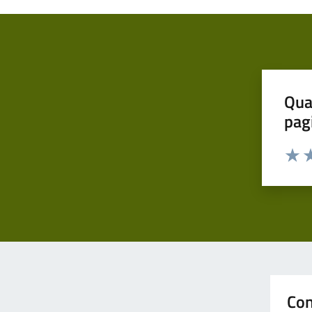
Qua
pag
Valut
Va
Con