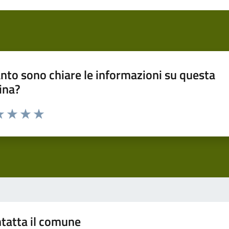
nto sono chiare le informazioni su questa
ina?
a 1 stelle su 5
luta 2 stelle su 5
Valuta 3 stelle su 5
Valuta 4 stelle su 5
Valuta 5 stelle su 5
tatta il comune