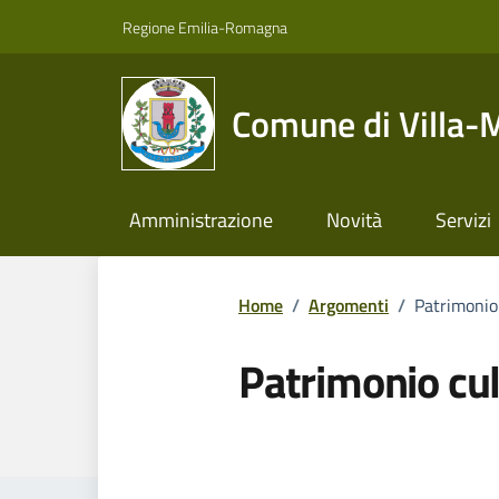
Vai ai contenuti
Vai al footer
Regione Emilia-Romagna
Comune di Villa-
Amministrazione
Novità
Servizi
Home
/
Argomenti
/
Patrimonio
Patrimonio cul
Dettagli dell