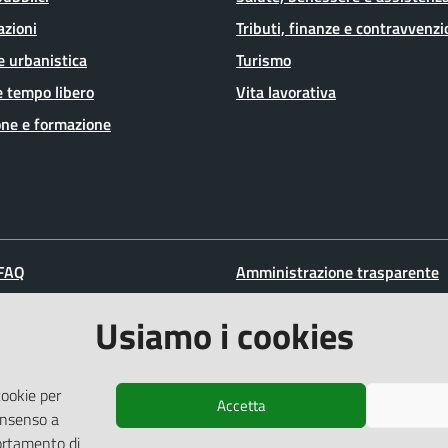
azioni
Tributi, finanze e contravvenzi
e urbanistica
Turismo
e tempo libero
Vita lavorativa
ne e formazione
 FAQ
Amministrazione trasparente
zione appuntamento
Informativa privacy
Usiamo i cookies
ione disservizio
Whistleblowing
a assistenza
Dichiarazione di accessibilità
cookie per
Note legali
Accetta
consenso a
Cookie Policy (UE)
ortamento di