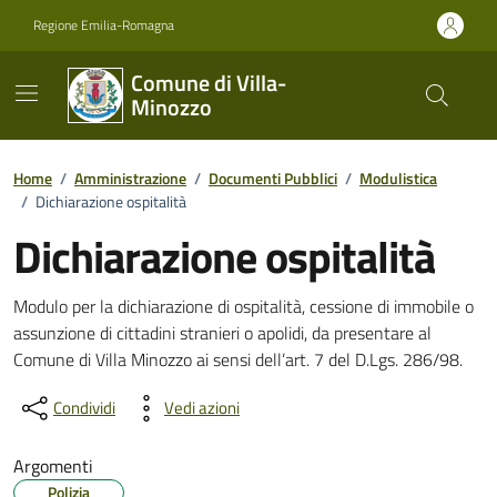
Vai ai contenuti
Vai al footer
Regione Emilia-Romagna
Comune di Villa-
Minozzo
Home
/
Amministrazione
/
Documenti Pubblici
/
Modulistica
/
Dichiarazione ospitalità
Dichiarazione ospitalità
Dettagli del documento
Modulo per la dichiarazione di ospitalità, cessione di immobile o
assunzione di cittadini stranieri o apolidi, da presentare al
Comune di Villa Minozzo ai sensi dell’art. 7 del D.Lgs. 286/98.
Condividi
Vedi azioni
Argomenti
Polizia