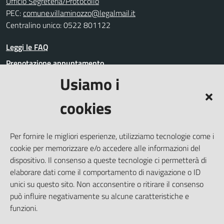
Ufficio Segreteria/Protocollo
PEC:
comune.villaminozzo@legalmail.it
Centralino unico: 0522 801122
Leggi le FAQ
Prenotazione appuntamento
Usiamo i
Segnalazione disservizio
Richiesta assistenza
cookies
Amministrazione trasparente
Informativa privacy
Per fornire le migliori esperienze, utilizziamo tecnologie come i
Whistleblowing
cookie per memorizzare e/o accedere alle informazioni del
Dichiarazione di accessibilità
dispositivo. Il consenso a queste tecnologie ci permetterà di
elaborare dati come il comportamento di navigazione o ID
Note legali
unici su questo sito. Non acconsentire o ritirare il consenso
Cookie Policy (UE)
può influire negativamente su alcune caratteristiche e
Piano di miglioramento del Sito
funzioni.