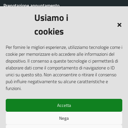
Prenotazione appuntamento
Usiamo i
Segnalazione disservizio
Richiesta assistenza
cookies
Amministrazione trasparente
Informativa privacy
Per fornire le migliori esperienze, utilizziamo tecnologie come i
Whistleblowing
cookie per memorizzare e/o accedere alle informazioni del
Dichiarazione di accessibilità
dispositivo. Il consenso a queste tecnologie ci permetterà di
elaborare dati come il comportamento di navigazione o ID
Note legali
unici su questo sito. Non acconsentire o ritirare il consenso
Cookie Policy (UE)
può influire negativamente su alcune caratteristiche e
Piano di miglioramento del Sito
funzioni.
Accetta
SEGUICI SU
Nega
Facebook