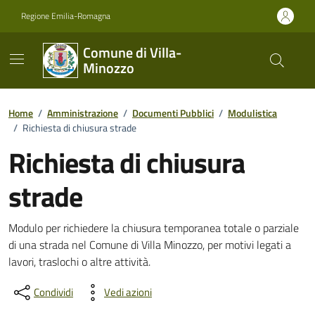
Vai ai contenuti
Vai al footer
Regione Emilia-Romagna
Comune di Villa-
Minozzo
Home
/
Amministrazione
/
Documenti Pubblici
/
Modulistica
/
Richiesta di chiusura strade
Richiesta di chiusura
strade
Dettagli del documento
Modulo per richiedere la chiusura temporanea totale o parziale
di una strada nel Comune di Villa Minozzo, per motivi legati a
lavori, traslochi o altre attività.
Condividi
Vedi azioni