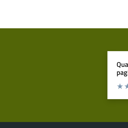
Qua
pag
Valut
Va