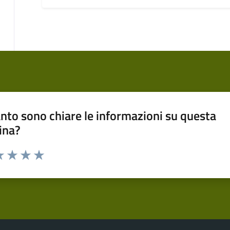
nto sono chiare le informazioni su questa
ina?
a 1 stelle su 5
luta 2 stelle su 5
Valuta 3 stelle su 5
Valuta 4 stelle su 5
Valuta 5 stelle su 5