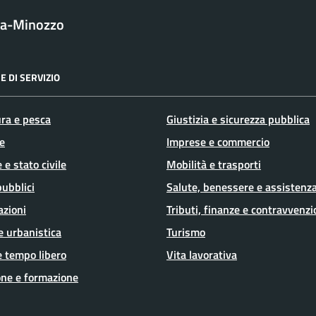
la-Minozzo
E DI SERVIZIO
ura e pesca
Giustizia e sicurezza pubblica
e
Imprese e commercio
 e stato civile
Mobilità e trasporti
pubblici
Salute, benessere e assistenz
azioni
Tributi, finanze e contravvenzi
e urbanistica
Turismo
e tempo libero
Vita lavorativa
ne e formazione