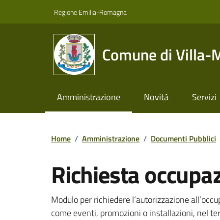
Vai ai contenuti
Vai al footer
Regione Emilia-Romagna
Comune di Villa-
Amministrazione
Novità
Servizi
Home
/
Amministrazione
/
Documenti Pubblici
Richiesta occupa
Dettagli del documento
Modulo per richiedere l’autorizzazione all’occu
come eventi, promozioni o installazioni, nel te