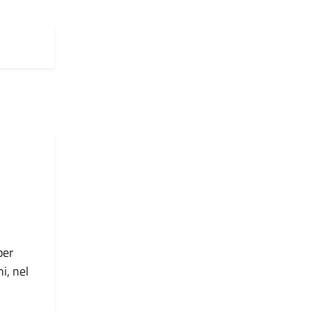
per
i, nel