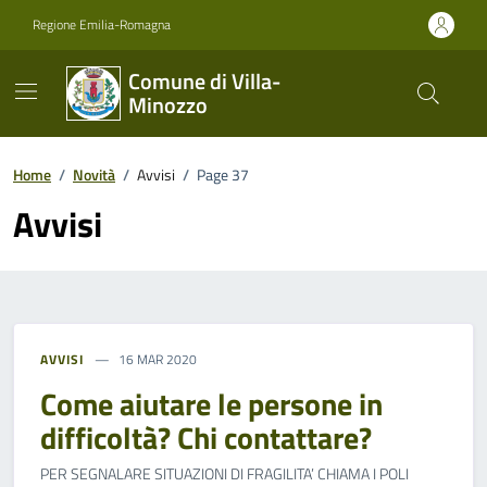
Vai ai contenuti
Vai al footer
Regione Emilia-Romagna
Comune di Villa-
Minozzo
Home
/
Novità
/
Avvisi
/
Page 37
Avvisi
AVVISI
16 MAR 2020
Come aiutare le persone in
difficoltà? Chi contattare?
PER SEGNALARE SITUAZIONI DI FRAGILITA’ CHIAMA I POLI