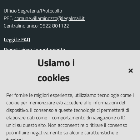
Ufficio Segreteria/Protocollo
PEC:
comune.villaminozzo@legalmail.it
Centralino unico: 0522 801122
Leggi le FAQ
Prenotazione appuntamento
Usiamo i
Segnalazione disservizio
Richiesta assistenza
cookies
Amministrazione trasparente
Informativa privacy
Per fornire le migliori esperienze, utilizziamo tecnologie come i
Whistleblowing
cookie per memorizzare e/o accedere alle informazioni del
Dichiarazione di accessibilità
dispositivo. Il consenso a queste tecnologie ci permetterà di
elaborare dati come il comportamento di navigazione o ID
Note legali
unici su questo sito. Non acconsentire o ritirare il consenso
Cookie Policy (UE)
può influire negativamente su alcune caratteristiche e
Piano di miglioramento del Sito