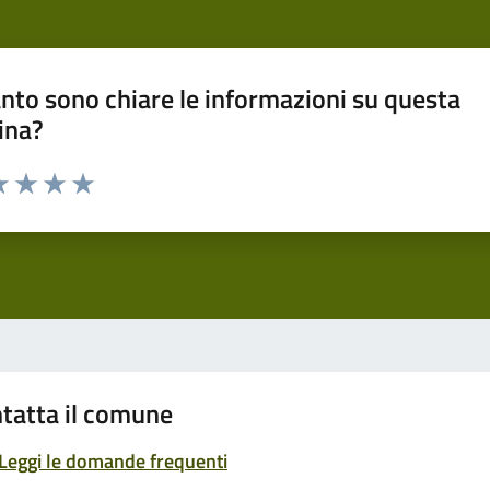
nto sono chiare le informazioni su questa
ina?
a 1 stelle su 5
luta 2 stelle su 5
Valuta 3 stelle su 5
Valuta 4 stelle su 5
Valuta 5 stelle su 5
tatta il comune
Leggi le domande frequenti