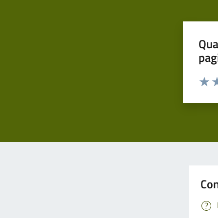
Qua
pag
Valut
Va
Con