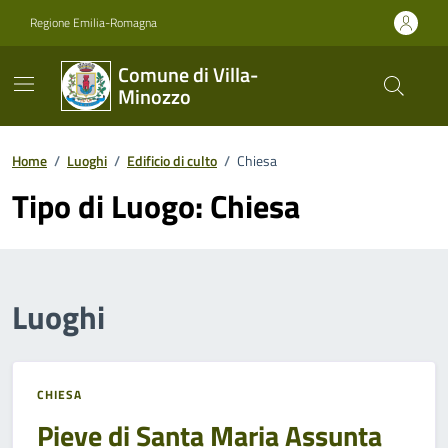
Vai ai contenuti
Vai al footer
Regione Emilia-Romagna
Comune di Villa-
Minozzo
Home
/
Luoghi
/
Edificio di culto
/
Chiesa
Tipo di Luogo:
Chiesa
Luoghi
CHIESA
Pieve di Santa Maria Assunta