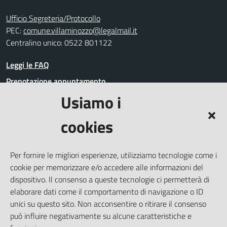
Ufficio Segreteria/Protocollo
PEC:
comune.villaminozzo@legalmail.it
Centralino unico: 0522 801122
Leggi le FAQ
Prenotazione appuntamento
Usiamo i
Segnalazione disservizio
Richiesta assistenza
cookies
Amministrazione trasparente
Informativa privacy
Per fornire le migliori esperienze, utilizziamo tecnologie come i
Whistleblowing
cookie per memorizzare e/o accedere alle informazioni del
Dichiarazione di accessibilità
dispositivo. Il consenso a queste tecnologie ci permetterà di
elaborare dati come il comportamento di navigazione o ID
Note legali
unici su questo sito. Non acconsentire o ritirare il consenso
Cookie Policy (UE)
può influire negativamente su alcune caratteristiche e