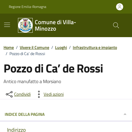
Vai ai contenuti
Vai al footer
Regione Emilia-Romagna
Comune di Villa-
Minozzo
Home
/
Vivere il Comune
/
Luoghi
/
Infrastruttura e impianto
/
Pozzo di Ca’ de Rossi
Pozzo di Ca’ de Rossi
Descrizione
Antico manufatto a Morsiano
Condividi
Vedi azioni
INDICE DELLA PAGINA
Indirizzo