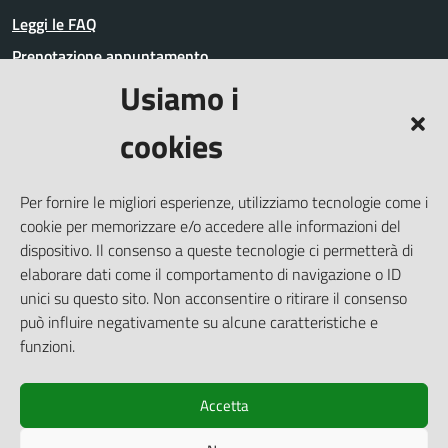
Leggi le FAQ
Prenotazione appuntamento
Usiamo i
Segnalazione disservizio
Richiesta assistenza
cookies
Amministrazione trasparente
Informativa privacy
Per fornire le migliori esperienze, utilizziamo tecnologie come i
Whistleblowing
cookie per memorizzare e/o accedere alle informazioni del
Dichiarazione di accessibilità
dispositivo. Il consenso a queste tecnologie ci permetterà di
elaborare dati come il comportamento di navigazione o ID
Note legali
unici su questo sito. Non acconsentire o ritirare il consenso
Cookie Policy (UE)
può influire negativamente su alcune caratteristiche e
Piano di miglioramento del Sito
funzioni.
Accetta
SEGUICI SU