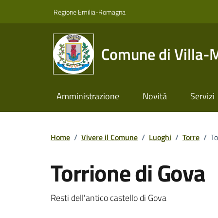
Vai ai contenuti
Vai al footer
Regione Emilia-Romagna
Comune di Villa-
Amministrazione
Novità
Servizi
Home
/
Vivere il Comune
/
Luoghi
/
Torre
/
To
Torrione di Gova
Descrizione
Resti dell'antico castello di Gova