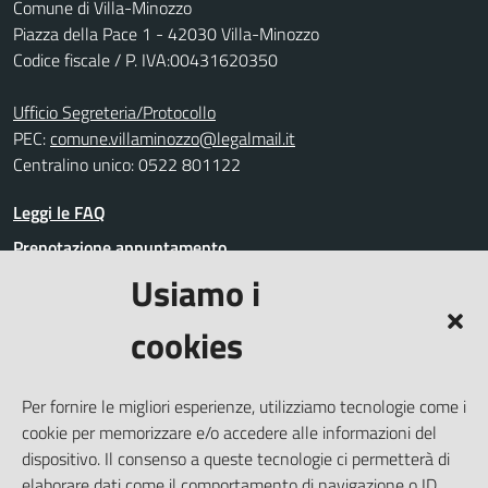
Comune di Villa-Minozzo
Piazza della Pace 1 - 42030 Villa-Minozzo
Codice fiscale / P. IVA:00431620350
Ufficio Segreteria/Protocollo
PEC:
comune.villaminozzo@legalmail.it
Centralino unico: 0522 801122
Leggi le FAQ
Prenotazione appuntamento
Usiamo i
Segnalazione disservizio
Richiesta assistenza
cookies
Amministrazione trasparente
Informativa privacy
Per fornire le migliori esperienze, utilizziamo tecnologie come i
Whistleblowing
cookie per memorizzare e/o accedere alle informazioni del
Dichiarazione di accessibilità
dispositivo. Il consenso a queste tecnologie ci permetterà di
elaborare dati come il comportamento di navigazione o ID