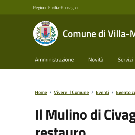
Vai ai contenuti
Vai al footer
Regione Emilia-Romagna
Comune di Villa-
Amministrazione
Novità
Servizi
Home
/
Vivere il Comune
/
Eventi
/
Evento c
Il Mulino di Civa
restauro