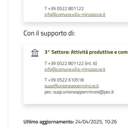
T +39 0522 801122
info@comune.villa-minozzo.re.it
Con il supporto di:
3° Settore: Attività produttive e com
T +39 0522 801122 (int. 6)
info@comune.villa-minozzo.re.it
T +39 0522 610518
suap@unioneappennino.re.it
pec: suap.unioneappenninore@pec.it
Ultimo aggiornamento:
24/04/2025, 10:26