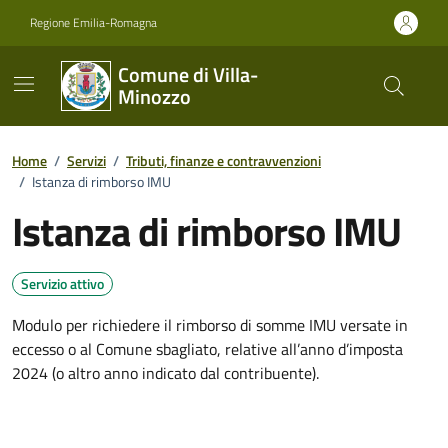
Vai ai contenuti
Vai al footer
Regione Emilia-Romagna
Comune di Villa-
Minozzo
Home
/
Servizi
/
Tributi, finanze e contravvenzioni
/
Istanza di rimborso IMU
Istanza di rimborso IMU
Servizio attivo
Modulo per richiedere il rimborso di somme IMU versate in
eccesso o al Comune sbagliato, relative all’anno d’imposta
2024 (o altro anno indicato dal contribuente).