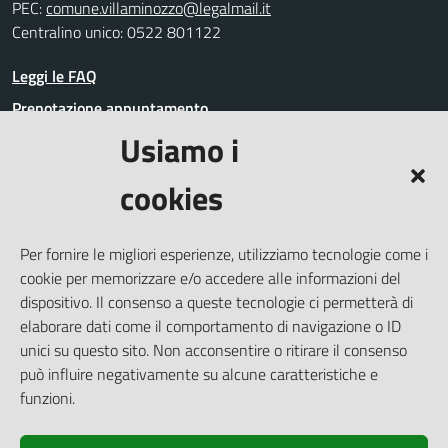
PEC:
comune.villaminozzo@legalmail.it
Centralino unico: 0522 801122
Leggi le FAQ
Prenotazione appuntamento
Usiamo i
Segnalazione disservizio
Richiesta assistenza
cookies
Amministrazione trasparente
Informativa privacy
Per fornire le migliori esperienze, utilizziamo tecnologie come i
Whistleblowing
cookie per memorizzare e/o accedere alle informazioni del
Dichiarazione di accessibilità
dispositivo. Il consenso a queste tecnologie ci permetterà di
elaborare dati come il comportamento di navigazione o ID
Note legali
unici su questo sito. Non acconsentire o ritirare il consenso
Cookie Policy (UE)
può influire negativamente su alcune caratteristiche e
Piano di miglioramento del Sito
funzioni.